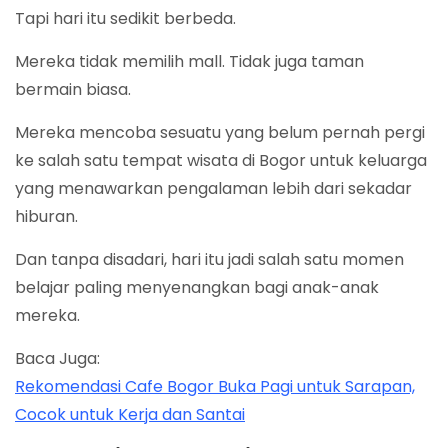
Tapi hari itu sedikit berbeda.
Mereka tidak memilih mall. Tidak juga taman
bermain biasa.
Mereka mencoba sesuatu yang belum pernah pergi
ke salah satu tempat wisata di Bogor untuk keluarga
yang menawarkan pengalaman lebih dari sekadar
hiburan.
Dan tanpa disadari, hari itu jadi salah satu momen
belajar paling menyenangkan bagi anak-anak
mereka.
Baca Juga:
Rekomendasi Cafe Bogor Buka Pagi untuk Sarapan,
Cocok untuk Kerja dan Santai