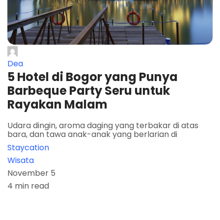
Dea
5 Hotel di Bogor yang Punya
Barbeque Party Seru untuk
Rayakan Malam
Udara dingin, aroma daging yang terbakar di atas
bara, dan tawa anak-anak yang berlarian di
Staycation
Wisata
November 5
4 min read