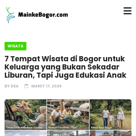
WISATA
7 Tempat Wisata di Bogor untuk
Keluarga yang Bukan Sekadar
Liburan, Tapi Juga Edukasi Anak
BY
DEA
MARET 17, 2026