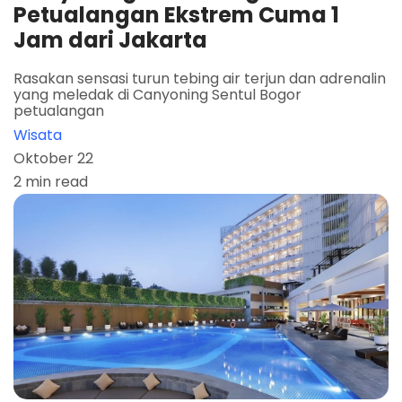
Petualangan Ekstrem Cuma 1
Jam dari Jakarta
Rasakan sensasi turun tebing air terjun dan adrenalin
yang meledak di Canyoning Sentul Bogor
petualangan
Wisata
Oktober 22
2 min read