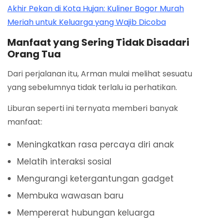
Akhir Pekan di Kota Hujan: Kuliner Bogor Murah
Meriah untuk Keluarga yang Wajib Dicoba
Manfaat yang Sering Tidak Disadari
Orang Tua
Dari perjalanan itu, Arman mulai melihat sesuatu
yang sebelumnya tidak terlalu ia perhatikan.
Liburan seperti ini ternyata memberi banyak
manfaat:
Meningkatkan rasa percaya diri anak
Melatih interaksi sosial
Mengurangi ketergantungan gadget
Membuka wawasan baru
Mempererat hubungan keluarga