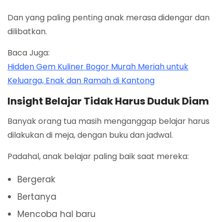
Dan yang paling penting anak merasa didengar dan
dilibatkan.
Baca Juga:
Hidden Gem Kuliner Bogor Murah Meriah untuk
Keluarga, Enak dan Ramah di Kantong
Insight Belajar Tidak Harus Duduk Diam
Banyak orang tua masih menganggap belajar harus
dilakukan di meja, dengan buku dan jadwal.
Padahal, anak belajar paling baik saat mereka:
Bergerak
Bertanya
Mencoba hal baru