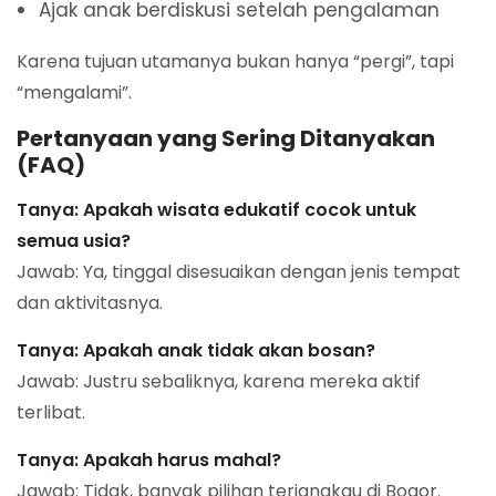
Ajak anak berdiskusi setelah pengalaman
Karena tujuan utamanya bukan hanya “pergi”, tapi
“mengalami”.
Pertanyaan yang Sering Ditanyakan
(FAQ)
Tanya: Apakah wisata edukatif cocok untuk
semua usia?
Jawab: Ya, tinggal disesuaikan dengan jenis tempat
dan aktivitasnya.
Tanya: Apakah anak tidak akan bosan?
Jawab: Justru sebaliknya, karena mereka aktif
terlibat.
Tanya: Apakah harus mahal?
Jawab: Tidak, banyak pilihan terjangkau di Bogor.