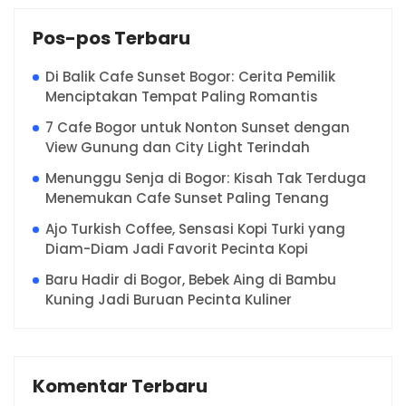
Pos-pos Terbaru
Di Balik Cafe Sunset Bogor: Cerita Pemilik
Menciptakan Tempat Paling Romantis
7 Cafe Bogor untuk Nonton Sunset dengan
View Gunung dan City Light Terindah
Menunggu Senja di Bogor: Kisah Tak Terduga
Menemukan Cafe Sunset Paling Tenang
Ajo Turkish Coffee, Sensasi Kopi Turki yang
Diam-Diam Jadi Favorit Pecinta Kopi
Baru Hadir di Bogor, Bebek Aing di Bambu
Kuning Jadi Buruan Pecinta Kuliner
Komentar Terbaru