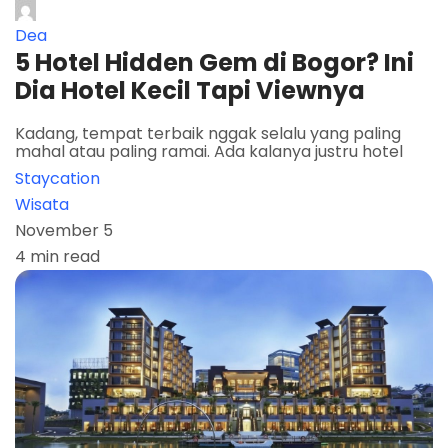
Dea
5 Hotel Hidden Gem di Bogor? Ini
Dia Hotel Kecil Tapi Viewnya
Kadang, tempat terbaik nggak selalu yang paling
mahal atau paling ramai. Ada kalanya justru hotel
Staycation
Wisata
November 5
4 min read