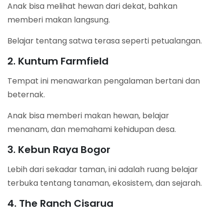
Anak bisa melihat hewan dari dekat, bahkan
memberi makan langsung.
Belajar tentang satwa terasa seperti petualangan.
2. Kuntum Farmfield
Tempat ini menawarkan pengalaman bertani dan
beternak.
Anak bisa memberi makan hewan, belajar
menanam, dan memahami kehidupan desa.
3. Kebun Raya Bogor
Lebih dari sekadar taman, ini adalah ruang belajar
terbuka tentang tanaman, ekosistem, dan sejarah.
4. The Ranch Cisarua