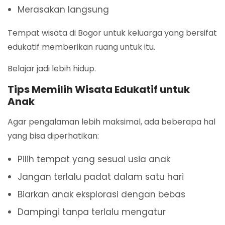
Merasakan langsung
Tempat wisata di Bogor untuk keluarga yang bersifat
edukatif memberikan ruang untuk itu.
Belajar jadi lebih hidup.
Tips Memilih Wisata Edukatif untuk
Anak
Agar pengalaman lebih maksimal, ada beberapa hal
yang bisa diperhatikan:
Pilih tempat yang sesuai usia anak
Jangan terlalu padat dalam satu hari
Biarkan anak eksplorasi dengan bebas
Dampingi tanpa terlalu mengatur