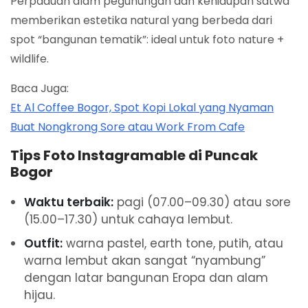
Perpaduan alam pegunungan dan kehidupan satwa
memberikan estetika natural yang berbeda dari
spot “bangunan tematik”: ideal untuk foto nature +
wildlife.
Baca Juga:
Et Al Coffee Bogor, Spot Kopi Lokal yang Nyaman
Buat Nongkrong Sore atau Work From Cafe
Tips Foto Instagramable di Puncak
Bogor
Waktu terbaik:
pagi (07.00–09.30) atau sore
(15.00–17.30) untuk cahaya lembut.
Outfit:
warna pastel, earth tone, putih, atau
warna lembut akan sangat “nyambung”
dengan latar bangunan Eropa dan alam
hijau.