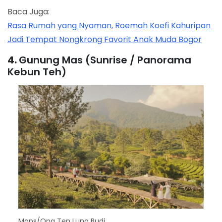
Baca Juga:
Rasa Rumah yang Nyaman, Roemah Koefi Kahuripan
Jadi Tempat Nongkrong Favorit Anak Muda Bogor
4.
Gunung Mas (Sunrise / Panorama
Kebun Teh)
Maps/Ong Ten Lung Budi