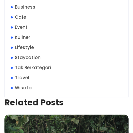
Business
Cafe
Event
Kuliner
Lifestyle
Staycation
Tak Berkategori
Travel
Wisata
Related Posts