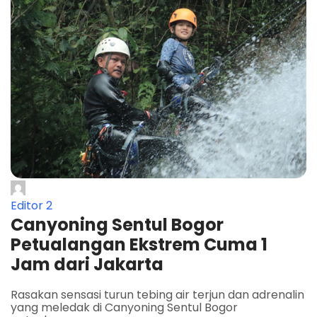
Editor 2
Canyoning Sentul Bogor
Petualangan Ekstrem Cuma 1
Jam dari Jakarta
Rasakan sensasi turun tebing air terjun dan adrenalin
yang meledak di Canyoning Sentul Bogor