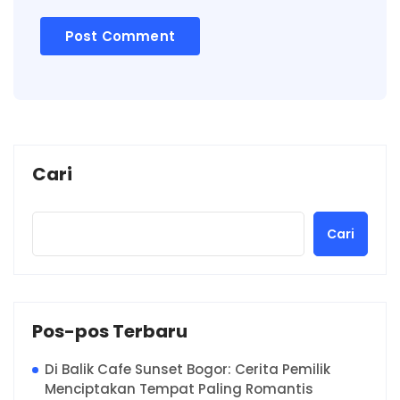
Cari
Cari
Pos-pos Terbaru
Di Balik Cafe Sunset Bogor: Cerita Pemilik
Menciptakan Tempat Paling Romantis