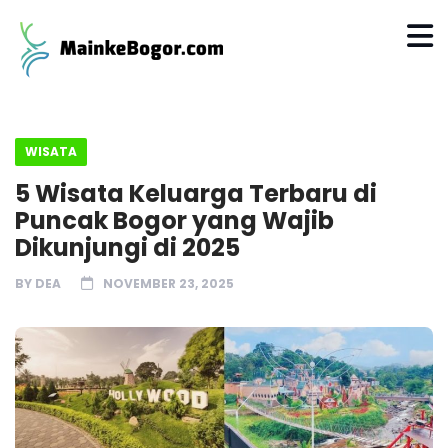
WISATA
5 Wisata Keluarga Terbaru di
Puncak Bogor yang Wajib
Dikunjungi di 2025
BY
DEA
NOVEMBER 23, 2025