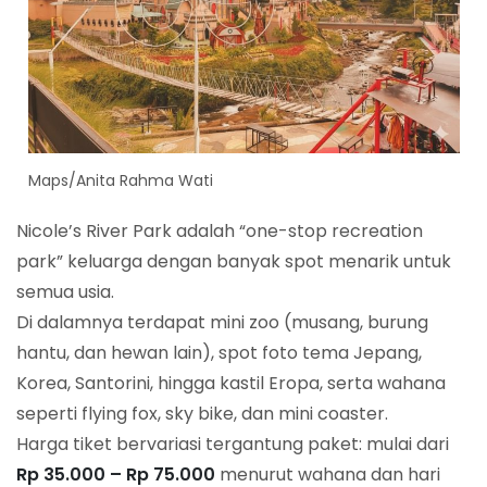
Maps/Anita Rahma Wati
Nicole’s River Park adalah “one-stop recreation
park” keluarga dengan banyak spot menarik untuk
semua usia.
Di dalamnya terdapat mini zoo (musang, burung
hantu, dan hewan lain), spot foto tema Jepang,
Korea, Santorini, hingga kastil Eropa, serta wahana
seperti flying fox, sky bike, dan mini coaster.
Harga tiket bervariasi tergantung paket: mulai dari
Rp 35.000 – Rp 75.000
menurut wahana dan hari