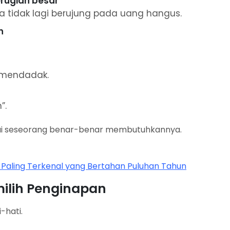
rugian besar
 tidak lagi berujung pada uang hangus.
n
u mendadak.
”.
sampai seseorang benar-benar membutuhkannya.
r Paling Terkenal yang Bertahan Puluhan Tahun
ilih Penginapan
-hati.