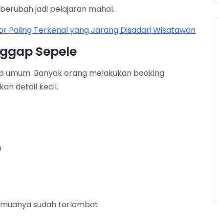
 berubah jadi pelajaran mahal.
gor Paling Terkenal yang Jarang Disadari Wisatawan
nggap Sepele
up umum. Banyak orang melakukan booking
 detail kecil.
n
semuanya sudah terlambat.