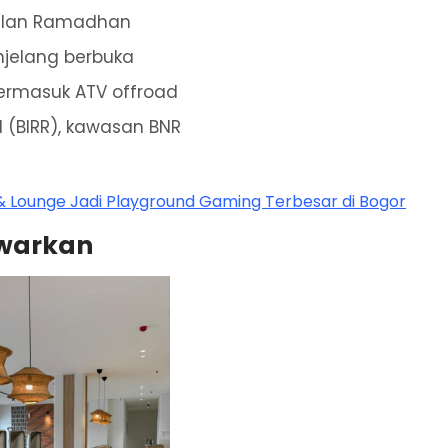
bulan Ramadhan
njelang berbuka
termasuk ATV offroad
d (BIRR), kawasan BNR
& Lounge Jadi Playground Gaming Terbesar di Bogor
awarkan