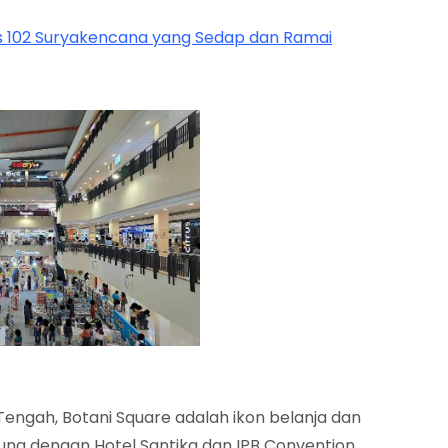
nas 102 Suryakencana yang Sedap dan Ramai
r Tengah, Botani Square adalah ikon belanja dan
gsung dengan Hotel Santika dan IPB Convention