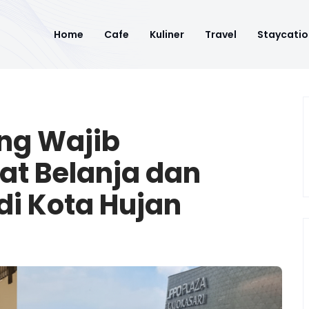
Home
Cafe
Kuliner
Travel
Staycatio
ang Wajib
at Belanja dan
di Kota Hujan