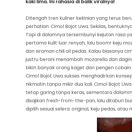
kaki lima. Ini rahasia di balik viralnya!
DItengah tren kuliner kekinian yang terus be
perhatian: Cimol Bojot Uwa. Sekilas, bentukny
Tapi di dalamnya tersembunyi kejutan rasa y
pertama kulit luar renyah, lalu boom! keju m
dan siraman chili oil pedas. Kalau biasanya ci
justru berani menambah mozarella dan daging
bikin banyak orang kaget dan pengen cobain.
Cimol Bojot Uwa sukses menghadirkan konsep 
nikmatin tanpa mikir dua kali. Cimol Bojot Uw
tetap garing tanpa keras, sementara dalamn
disajikan fresh-from-the-pan, lalu ditaburi bum
dipilih sesuai selera: original, keju pedas, atau