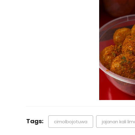
Tags:
cimolbojotuwa
jajanan kali lim