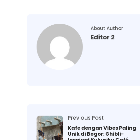
About Author
Editor 2
Previous Post
Kafe dengan Vibes Paling
Unik di Bogor: Ghibli-
Inspired Kukuriku Café