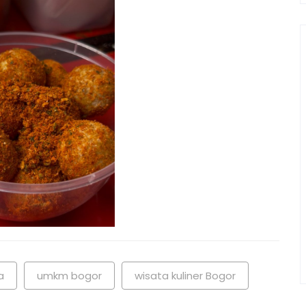
a
umkm bogor
wisata kuliner Bogor