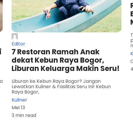
T
p
Editor
i
7 Restoran Ramah Anak
K
dekat Kebun Raya Bogor,
O
Liburan Keluarga Makin Seru!
4
sa
Liburan ke Kebun Raya Bogor? Jangan
a
Lewatkan Kuliner & Fasilitas Seru Ini! Kebun
Raya Bogor,
Kuliner
Mei 13
3 min read