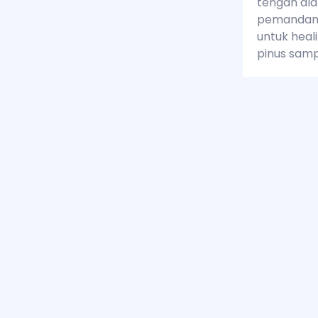
tengah ala
pemandanga
untuk heal
pinus samp