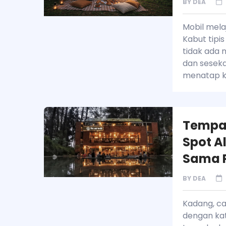
BY
DEA
Mobil mela
Kabut tipis
tidak ada 
dan sesekal
menatap ke
Tempat
Spot A
Sama 
BY
DEA
Kadang, c
dengan kat