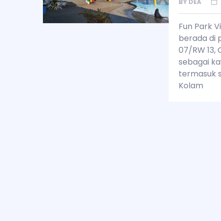
BY
DEA
Fun Park Vi
berada di 
07/RW 13, C
sebagai ka
termasuk s
Kolam