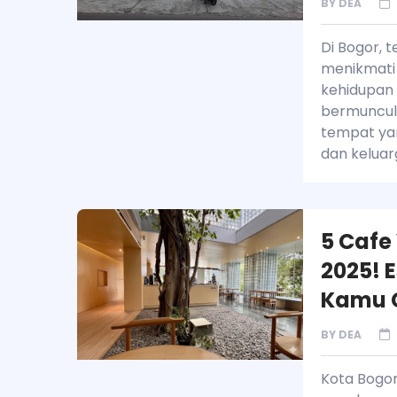
BY
DEA
Di Bogor, 
menikmati 
kehidupan 
bermuncula
tempat yan
dan keluar
5 Cafe 
2025! 
Kamu 
BY
DEA
Kota Bogor