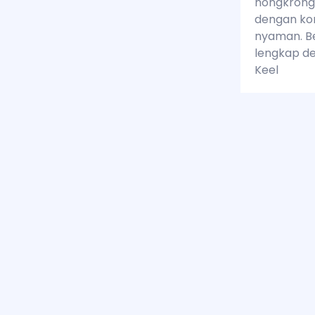
nongkrong
dengan kon
nyaman. Be
lengkap de
Keel