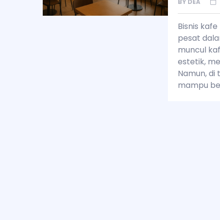
BY
DEA
Bisnis kafe
pesat dala
muncul kaf
estetik, m
Namun, di 
mampu be