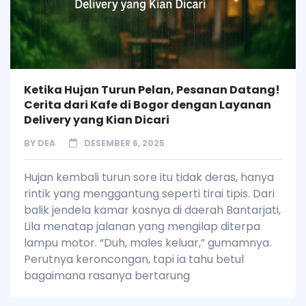
Ketika Hujan Turun Pelan, Pesanan Datang!
Cerita dari Kafe di Bogor dengan Layanan
Delivery yang Kian Dicari
BY
DEA
DESEMBER 6, 2025
Hujan kembali turun sore itu tidak deras, hanya
rintik yang menggantung seperti tirai tipis. Dari
balik jendela kamar kosnya di daerah Bantarjati,
Lila menatap jalanan yang mengilap diterpa
lampu motor. “Duh, males keluar,” gumamnya.
Perutnya keroncongan, tapi ia tahu betul
bagaimana rasanya bertarung