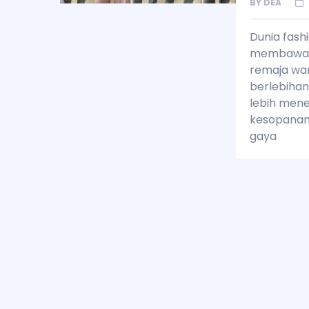
BY
DEA
Dunia fas
membawa tr
remaja wan
berlebihan
lebih men
kesopanan.
gaya