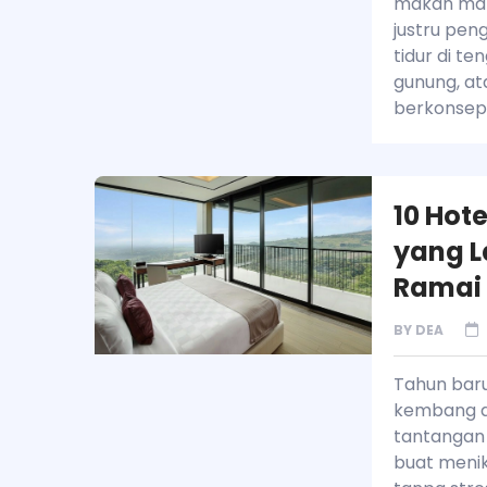
makan mal
justru pe
tidur di t
gunung, at
berkonsep 
10 Hot
yang L
Ramai
BY
DEA
Tahun baru
kembang ap
tantangan 
buat meni