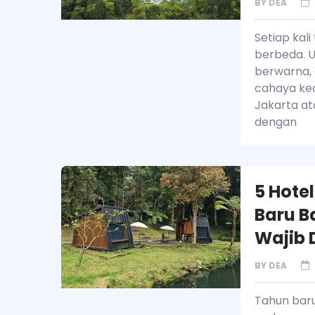
BY
DEA
Setiap kal
berbeda. Ud
berwarna, 
cahaya kec
Jakarta at
dengan
5 Hote
Baru B
Wajib 
BY
DEA
Tahun bar