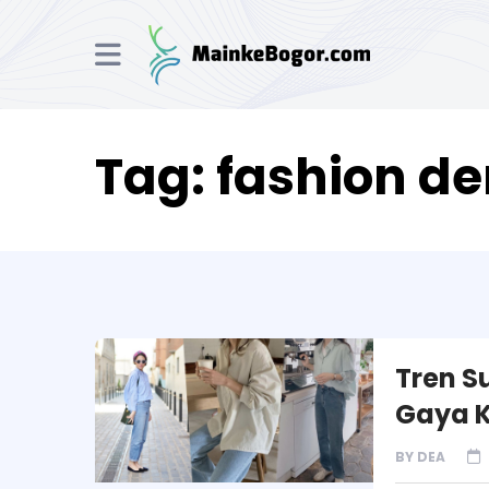
Tag:
fashion d
Tren S
Gaya K
BY
DEA