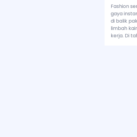
Fashion se
gaya insta
di balik pa
limbah kai
kerja. Di t