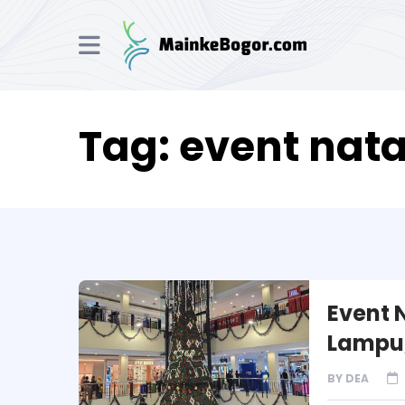
Tag:
event nata
Event 
Lampu,
BY
DEA