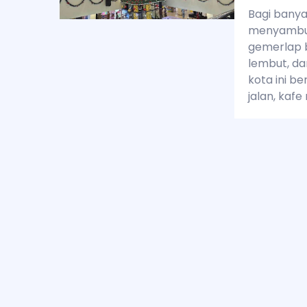
Bagi banya
menyambut 
gemerlap b
lembut, da
kota ini b
jalan, kaf