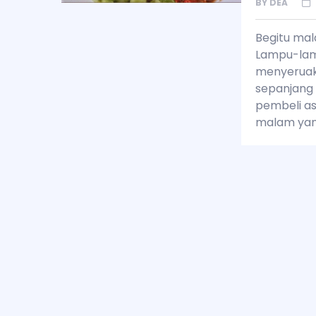
BY
DEA
Begitu mal
Lampu-lam
menyeruak,
sepanjang 
pembeli asi
malam ya